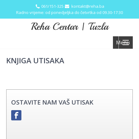
061/151-325
kontakt@reha.ba
Radno vrijeme: od ponedjeljka do četvrtka od 09.30-17:30
Reha Centar | Tuzla
Menu
KNJIGA UTISAKA
OSTAVITE NAM VAŠ UTISAK