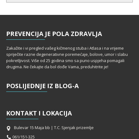
PREVENCIJA
JE POLA ZDRAVLJA
Zakažite i vi pregled vašeg kičmenog stuba i Atlasa i na vrijeme
spriječite razne degenerativne poremećaje, bolove, umor i slabu
pokretljivost. Više od 25 godina smo sa puno uspjeha pomagali
drugima. Ne čekajte da bol dođe Vama, preduhitrite je!
POSLIJEDNJE
IZ BLOG-A
KONTAKT
I LOKACIJA
Bulevar 15 Maja bb | T.C. Sjenjak prizemlje
061/151-325