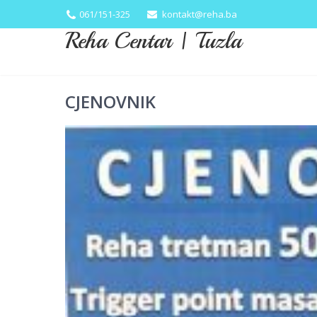
061/151-325
kontakt@reha.ba
Reha Centar | Tuzla
CJENOVNIK