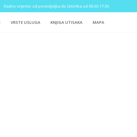
Radno vrijeme: od ponedjeljka do četvrtka od 09.30-17:30
K
VRSTE USLUGA
KNJIGA UTISAKA
MAPA