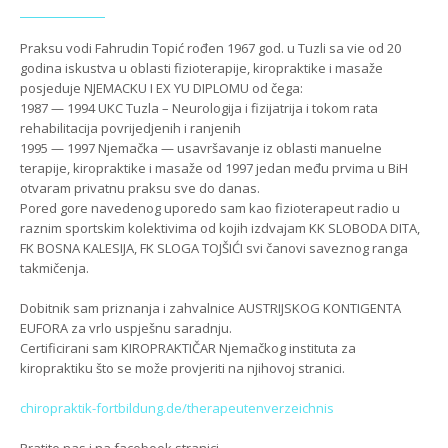
Praksu vodi Fahrudin Topić rođen 1967 god. u Tuzli sa vie od 20
godina iskustva u oblasti fizioterapije, kiropraktike i masaže
posjeduje NJEMACKU I EX YU DIPLOMU od čega:
1987 — 1994 UKC Tuzla – Neurologija i fizijatrija i tokom rata
rehabilitacija povrijedjenih i ranjenih
1995 — 1997 Njemačka — usavršavanje iz oblasti manuelne
terapije, kiropraktike i masaže od 1997 jedan među prvima u BiH
otvaram privatnu praksu sve do danas.
Pored gore navedenog uporedo sam kao fizioterapeut radio u
raznim sportskim kolektivima od kojih izdvajam KK SLOBODA DITA,
FK BOSNA KALESIJA, FK SLOGA TOJŠIĆI svi čanovi saveznog ranga
takmičenja.
Dobitnik sam priznanja i zahvalnice AUSTRIJSKOG KONTIGENTA
EUFORA za vrlo uspješnu saradnju.
Certificirani sam KIROPRAKTIČAR Njemačkog instituta za
kiropraktiku što se može provjeriti na njihovoj stranici.
chiropraktik-fortbildung.de/therapeutenverzeichnis
Pratite nas i na facebook stranici