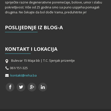
spriječite razne degenerativne poremećaje, bolove, umor i slabu
pokretljivost. Više od 25 godina smo sa puno uspjeha pomagali
drugima. Ne čekajte da bol dođe Vama, preduhitrite je!
POSLIJEDNJE
IZ BLOG-A
KONTAKT
I LOKACIJA
Bulevar 15 Maja bb | T.C. Sjenjak prizemlje
061/151-325
kontakt@reha.ba