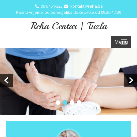
061/151-325
kontakt@reha.ba
Radno vrijeme: od ponedjeljka do četvrtka od 09.30-17:30
Reha Centar | Tuzla
Menu