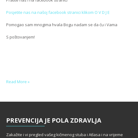
Posjetite nas na našoj facebook stranici klikom O V D J E
Pomogao sam mnogima hvala Bogu nadam se da ću i Vama
S poštovanjem!
Read More »
PREVENCIJA
JE POLA ZDRAVLJA
Zakažite i vi pregled vašeg kičmenog stuba i Atlasa i na vrijeme