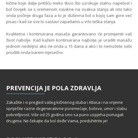
kičme koje dalje pritišću meko tkivo što uzrokuje stalnu napetost i
bol čovijek se s vremenom navikne na ovakva stanja ali isto tako
onda počinje druga faza a to je duševna bol o kojoj sam gore već
pisao i kad se sve to sastavi zapadamo u vrlo teška stanja.
Kvalitetna i kontinuirana masaža garantovano će promijeniti vaš
život nabolje. Kad kažem kontinuirana najbolje je uraditi masažu
jednom nedeljno ako ne onda u 15 dana a ako i to nemožete sebi
priuštiti onda barem mjesečno.
PREVENCIJA
JE POLA ZDRAVLJA
Zakažite i vi pregled vašeg kičmenog stuba i Atlasa i na vrijeme
spriječite razne degenerativne poremećaje, bolove, umor i slabu
pokretljivost. Više od 25 godina smo sa puno uspjeha pomagali
drugima. Ne čekajte da bol dođe Vama, preduhitrite je!