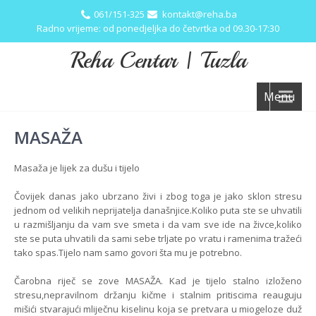
061/151-325
kontakt@reha.ba
Radno vrijeme: od ponedjeljka do četvrtka od 09.30-17:30
Reha Centar | Tuzla
Menu
MASAŽA
Masaža je lijek za dušu i tijelo
Čovijek danas jako ubrzano živi i zbog toga je jako sklon stresu
jednom od velikih neprijatelja današnjice.Koliko puta ste se uhvatili
u razmišljanju da vam sve smeta i da vam sve ide na živce,koliko
ste se puta uhvatili da sami sebe trljate po vratu i ramenima tražeći
tako spas.Tijelo nam samo govori šta mu je potrebno.
Čarobna riječ se zove MASAŽA. Kad je tijelo stalno izloženo
stresu,nepravilnom držanju kičme i stalnim pritiscima reauguju
mišići stvarajući mliječnu kiselinu koja se pretvara u miogeloze duž